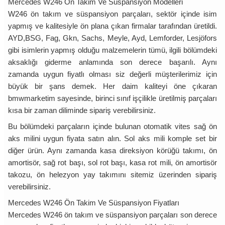
Mercedes W246 Ön Takim Ve Süspansiyon Modelleri
W246 ön takım ve süspansiyon parçaları, sektör içinde isim
yapmış ve kalitesiyle ön plana çıkan firmalar tarafından üretildi.
AYD,BSG, Fag, Gkn, Sachs, Meyle, Ayd, Lemforder, Lesjöfors
gibi isimlerin yapmış olduğu malzemelerin tümü, ilgili bölümdeki
aksaklığı giderme anlamında son derece başarılı. Aynı
zamanda uygun fiyatlı olması siz değerli müşterilerimiz için
büyük bir şans demek. Her daim kaliteyi öne çıkaran
bmwmarketim sayesinde, birinci sınıf işçilikle üretilmiş parçaları
kısa bir zaman diliminde sipariş verebilirsiniz.
Bu bölümdeki parçaların içinde bulunan otomatik vites sağ ön
aks milini uygun fiyata satın alın. Sol aks mili komple set bir
diğer ürün. Aynı zamanda kasa direksiyon körüğü takımı, ön
amortisör, sağ rot başı, sol rot başı, kasa rot mili, ön amortisör
takozu, ön helezyon yay takımını sitemiz üzerinden sipariş
verebilirsiniz.
Mercedes W246 Ön Takim Ve Süspansiyon Fiyatları
Mercedes W246 ön takım ve süspansiyon parçaları son derece