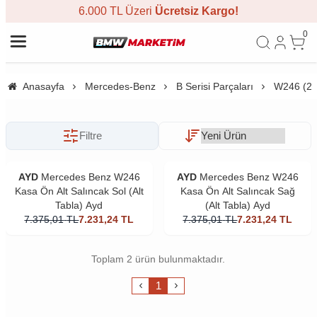
6.000 TL Üzeri
Ücretsiz Kargo!
0
Anasayfa
Mercedes-Benz
B Serisi Parçaları
W246 (20
Filtre
AYD
Mercedes Benz W246
AYD
Mercedes Benz W246
Kasa Ön Alt Salıncak Sol (Alt
Kasa Ön Alt Salıncak Sağ
Tabla) Ayd
(Alt Tabla) Ayd
7.375,01
TL
7.231,24
TL
7.375,01
TL
7.231,24
TL
Toplam 2 ürün bulunmaktadır.
1